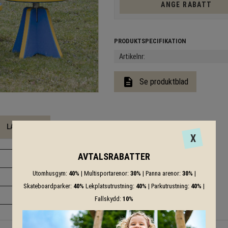
ANGE RABATT
Artikelnr
description
Se produktblad
LADDA NER
X
AVTALSRABATTER
Utomhusgym:
40%
| Multisportarenor:
30%
| Panna arenor:
30%
|
Skateboardparker:
40%
Lekplatsutrustning:
40%
| Parkutrustning:
40%
|
Fallskydd:
10%