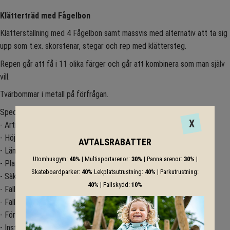
Klätterträd med Fågelbon
Klätterställning med 4 Fågelbon samt massvis med alternativ att ta sig
upp som t.ex. skorstenar, stegar och rep med klättersteg.
Repen går att få i 11 olika färger och går att kombinera som man själv
vill.
Tvärbommar i metall på förfrågan.
Specifikation
X
- Artikelnummer: 4652
- Höjd (mm): 5950
AVTALSRABATTER
- Lämplig från ålder: 6
Utomhusgym:
40%
| Multisportarenor:
30%
| Panna arenor:
30%
|
- Platsbehov: ø 7,70 m
Skateboardparker:
40%
Lekplatsutrustning:
40%
| Parkutrustning:
- Säkerhetsområde: ø 10,20 m
40%
| Fallskydd:
10%
- Fallskyddsarea: 81,00 m²
- Fallhöjd (mm): 2800
- Förankring: Gjutning
- Installeras på plan terräng (max. lutning 3%)