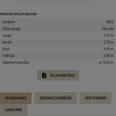
Artikelnr
4652
Åldersgrupp
från 6år
Längd
7,70 m
Bredd
7,70 m
Höjd
5,95 m
Fallhöjd
2,80 m
Säkerhetsområde
ø 10,20 m
description
Se produktblad
BESKRIVNING
SÄKERHETSOMRÅDE
CERTIFIERING
LADDA NER