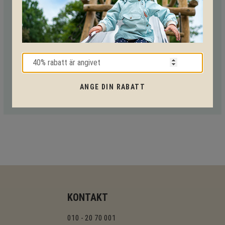
VI HJÄLPER DIG HELA VÄGEN!
Med vår mångåriga kunskap från produkter till säkerhet och
tekniska lösningar så hjälper vi dig igenom hela projektet.
Ring oss på tel:
010-20 70 001
eller maila oss
på:
support@kpln.se
ANGE DIN RABATT
KONTAKT
010 - 20 70 001