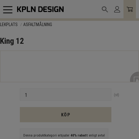
Meny
LEKPLATS
ASFALTMÅLNING
King 12
Antal
st
KÖP
Denna produktkategori erbjuder
40% rabatt
enligt avtal