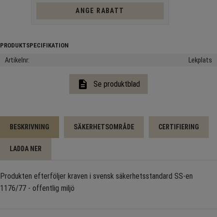
ANGE RABATT
Artikelnr
Lekplats
description
Se produktblad
BESKRIVNING
SÄKERHETSOMRÅDE
CERTIFIERING
LADDA NER
Produkten efterföljer kraven i svensk säkerhetsstandard SS-en
1176/77 - offentlig miljö