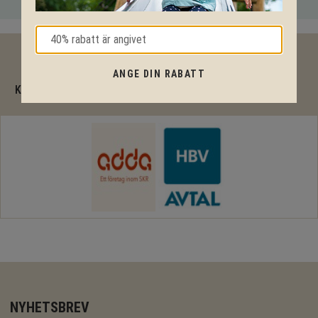
40% rabatt
ANGE DIN RABATT
KPLN Design är en komplett RAM-avtalsleverantör
NYHETSBREV