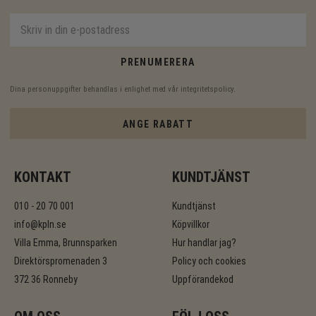
PRENUMERERA
Dina personuppgifter behandlas i enlighet med vår
integritetspolicy
.
ANGE RABATT
KONTAKT
KUNDTJÄNST
010 - 20 70 001
Kundtjänst
info@kpln.se
Köpvillkor
Villa Emma, Brunnsparken
Hur handlar jag?
Direktörspromenaden 3
Policy och cookies
372 36 Ronneby
Uppförandekod