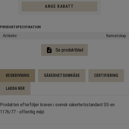
ANGE RABATT
Artikelnr
Kamratskap
description
Se produktblad
BESKRIVNING
SÄKERHETSOMRÅDE
CERTIFIERING
LADDA NER
Produkten efterföljer kraven i svensk säkerhetsstandard SS-en
1176/77 - offentlig miljö