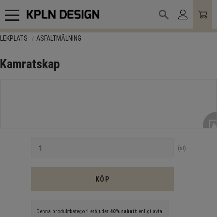
Meny
LEKPLATS
ASFALTMÅLNING
Kamratskap
Antal
st
KÖP
Denna produktkategori erbjuder
40% rabatt
enligt avtal