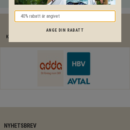
40% rabatt
ANGE DIN RABATT
KPLN Design är en komplett RAM-avtalsleverantör
NYHETSBREV