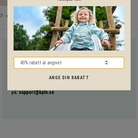
- offentlig miljö
VI HJÄLPER DIG HELA VÄGEN!
Med vår mångåriga kunskap från produkter till säkerhet och
tekniska lösningar så hjälper vi dig igenom hela projektet.
ANGE DIN RABATT
Ring oss på tel:
010-20 70 001
eller maila oss
på:
support@kpln.se