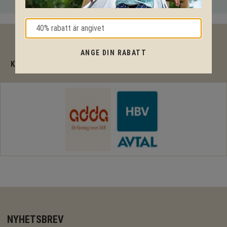
40% rabatt
ANGE DIN RABATT
KPLN Design är en komplett RAM-avtalsleverantör
NYHETSBREV