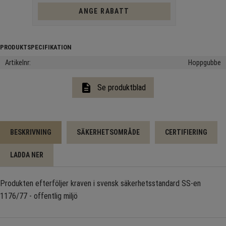
ANGE RABATT
Artikelnr
Hoppgubbe
description
Se produktblad
BESKRIVNING
SÄKERHETSOMRÅDE
CERTIFIERING
LADDA NER
Produkten efterföljer kraven i svensk säkerhetsstandard SS-en
1176/77 - offentlig miljö