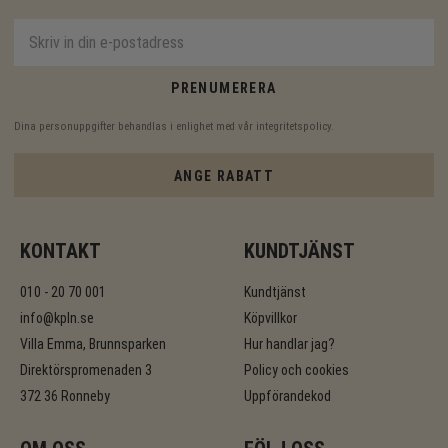
PRENUMERERA
Dina personuppgifter behandlas i enlighet med vår
integritetspolicy
.
ANGE RABATT
KONTAKT
KUNDTJÄNST
010 - 20 70 001
Kundtjänst
info@kpln.se
Köpvillkor
Villa Emma, Brunnsparken
Hur handlar jag?
Direktörspromenaden 3
Policy och cookies
372 36 Ronneby
Uppförandekod