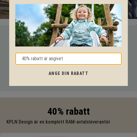
VI HJÄLPER DIG HELA VÄGEN!
Med vår mångåriga kunskap från produkter till säkerhet och
tekniska lösningar så hjälper vi dig igenom hela projektet.
Ring oss på tel:
010-20 70 001
eller maila oss
ANGE DIN RABATT
på:
support@kpln.se
40% rabatt
KPLN Design är en komplett RAM-avtalsleverantör