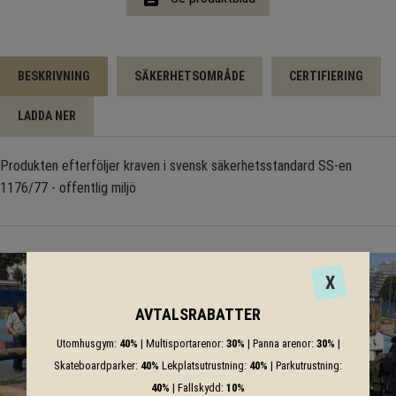
BESKRIVNING
SÄKERHETSOMRÅDE
CERTIFIERING
LADDA NER
Produkten efterföljer kraven i svensk säkerhetsstandard SS-en
1176/77 - offentlig miljö
X
AVTALSRABATTER
Utomhusgym:
40%
| Multisportarenor:
30%
| Panna arenor:
30%
|
Skateboardparker:
40%
Lekplatsutrustning:
40%
| Parkutrustning:
40%
| Fallskydd:
10%