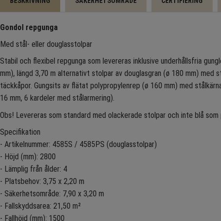
BESKRIVNING
SÄKERHETSOMRÅDE
CERTIFIERING
Gondol repgunga
Med stål- eller douglasstolpar
Stabil och flexibel repgunga som levereras inklusive underhållsfria gungl
mm), längd 3,70 m alternativt stolpar av douglasgran (ø 180 mm) med sto
täckkåpor. Gungsits av flätat polypropylenrep (ø 160 mm) med stålkärn
16 mm, 6 kardeler med stålarmering).
Obs! Levereras som standard med olackerade stolpar och inte blå som 
Specifikation
- Artikelnummer: 4585S / 4585PS (douglasstolpar)
- Höjd (mm): 2800
- Lämplig från ålder: 4
- Platsbehov: 3,75 x 2,20 m
- Säkerhetsområde: 7,90 x 3,20 m
- Fallskyddsarea: 21,50 m²
- Fallhöjd (mm): 1500