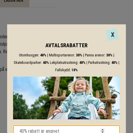
LADDA NER
X
eder. 4 stolpar av stål (ø 102
lpskor av stål, inklusive röda
AVTALSRABATTER
a. Repdelar av Herkulesrep (ø
Utomhusgym:
40%
| Multisportarenor:
30%
| Panna arenor:
30%
|
Skateboardparker:
40%
Lekplatsutrustning:
40%
| Parkutrustning:
40%
|
på en av bilderna.
Fallskydd:
10%