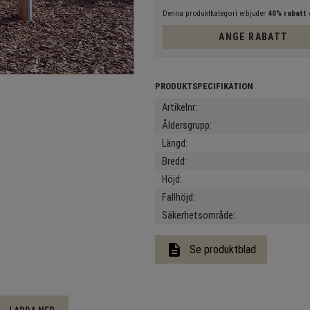
Denna produktkategori erbjuder
40% rabatt
e
ANGE RABATT
Artikelnr
Åldersgrupp
Längd
Bredd
Höjd
Fallhöjd
Säkerhetsområde
description
Se produktblad