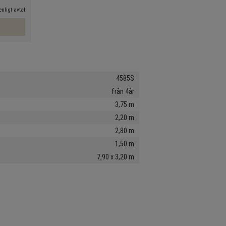
nligt avtal
4585S
från 4år
3,75 m
2,20 m
2,80 m
1,50 m
7,90 x 3,20 m