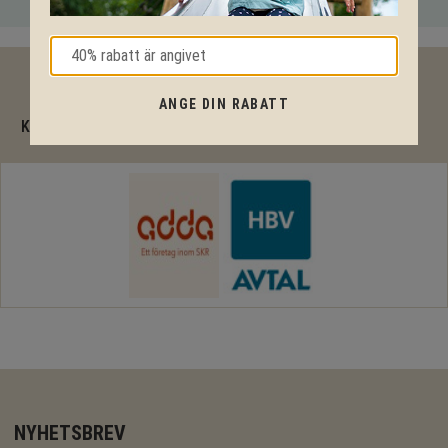
40% rabatt
ANGE DIN RABATT
KPLN Design är en komplett RAM-avtalsleverantör
NYHETSBREV