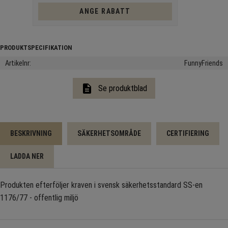
ANGE RABATT
Artikelnr
FunnyFriends
description
Se produktblad
BESKRIVNING
SÄKERHETSOMRÅDE
CERTIFIERING
LADDA NER
Produkten efterföljer kraven i svensk säkerhetsstandard SS-en
1176/77 - offentlig miljö