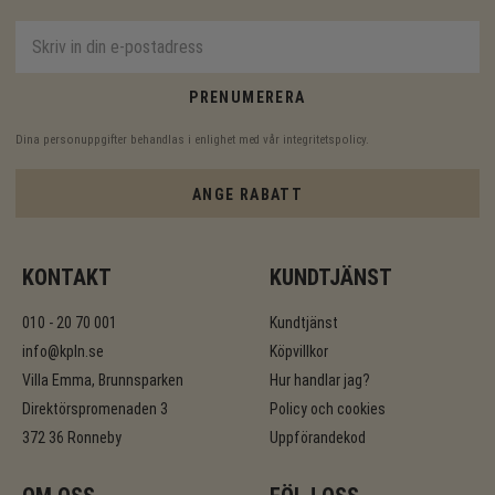
PRENUMERERA
Dina personuppgifter behandlas i enlighet med vår
integritetspolicy
.
ANGE RABATT
KONTAKT
KUNDTJÄNST
010 - 20 70 001
Kundtjänst
info@kpln.se
Köpvillkor
Villa Emma, Brunnsparken
Hur handlar jag?
Direktörspromenaden 3
Policy och cookies
372 36 Ronneby
Uppförandekod