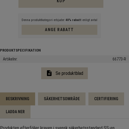
KÖP
Denna produktkategori erbjuder
40% rabatt
enligt avtal
ANGE RABATT
Artikelnr
66773-R
description
Se produktblad
BESKRIVNING
SÄKERHETSOMRÅDE
CERTIFIERING
LADDA NER
Produkten efterföljer kraven i svensk säkerhetsstandard SS-en