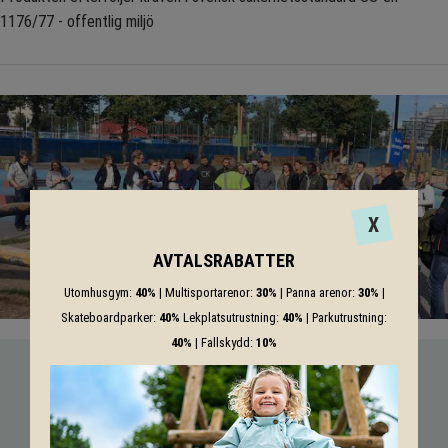
1176/77 - offentlig miljö
X
AVTALSRABATTER
Utomhusgym:
40%
| Multisportarenor:
30%
| Panna arenor:
30%
|
Skateboardparker:
40%
Lekplatsutrustning:
40%
| Parkutrustning:
40%
| Fallskydd:
10%
VI HJÄLPER DIG HELA VÄGEN!
Med vår mångåriga kunskap från produkter till säkerhet och