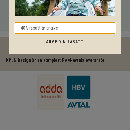
tekniska lösningar så hjälper vi dig igenom hela projektet.
Ring oss på tel:
010-20 70 001
eller maila oss
på:
support@kpln.se
ANGE DIN RABATT
40% rabatt
KPLN Design är en komplett RAM-avtalsleverantör