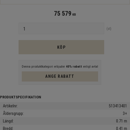
75 579
KR
Antal
st
KÖP
Denna produktkategori erbjuder
40% rabatt
enligt avtal
ANGE RABATT
Artikelnr
513413401
Åldersgrupp
3+
Längd
0.71 m
Bredd
0.41 m