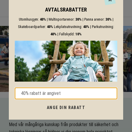
AVTALSRABATTER
Utomhusgym:
40%
| Multisportarenor:
30%
| Panna arenor:
30%
|
Skateboardparker:
40%
Lekplatsutrustning:
40%
| Parkutrustning:
40%
| Fallskydd:
10%
ANGE DIN RABATT
VI HJÄLPER DIG HELA VÄGEN!
Med vår mångåriga kunskap från produkter till säkerhet och
tekniska lösningar så hjälper vi dig igenom hela projektet.