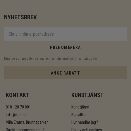
NYHETSBREV
PRENUMERERA
Dina personuppgifter behandlas i enlighet med vår
integritetspolicy
.
ANGE RABATT
KONTAKT
KUNDTJÄNST
010 - 20 70 001
Kundtjänst
info@kpln.se
Köpvillkor
Villa Emma, Brunnsparken
Hur handlar jag?
Direktörspromenaden 3
Policy och cookies