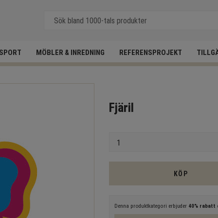
SPORT
MÖBLER & INREDNING
REFERENSPROJEKT
TILLG
Fjäril
Antal
KÖP
Denna produktkategori erbjuder
40% rabatt
e