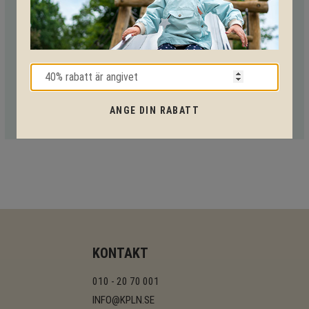
Med vår mångåriga kunskap från produkter till säkerhet och
tekniska lösningar så hjälper vi dig igenom hela projektet.
Ring oss på tel:
010-20 70 001
eller maila oss
på:
support@kpln.se
ANGE DIN RABATT
KONTAKT
010 - 20 70 001
INFO@KPLN.SE