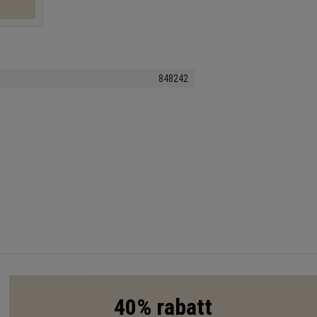
848242
40% rabatt