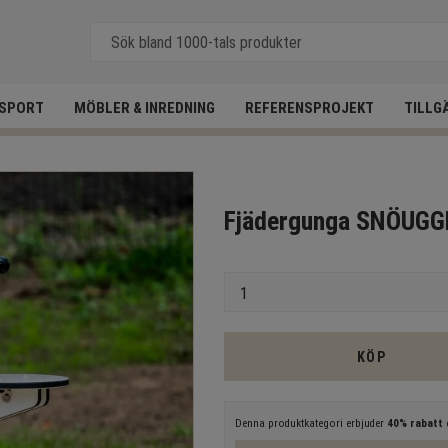
SPORT
MÖBLER & INREDNING
REFERENSPROJEKT
TILLG
Fjädergunga SNÖUG
Antal
KÖP
Denna produktkategori erbjuder
40% rabatt
e