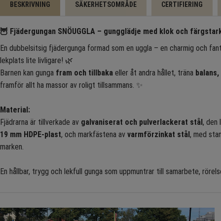
BESKRIVNING
SÄKERHETSOMRÅDE
CERTIFIERING
🦉
Fjädergungan SNÖUGGLA – gungglädje med klok och färgstark
En dubbelsitsig fjädergunga formad som en uggla – en charmig och fanta
lekplats lite livligare! 🌿
Barnen kan gunga
fram och tillbaka
eller åt andra hållet, träna
balans,
framför allt ha massor av roligt tillsammans. ✨
Material:
Fjädrarna är tillverkade av
galvaniserat och pulverlackerat stål
, den
19 mm HDPE-plast
, och markfästena av
varmförzinkat stål
, med stan
marken.
En hållbar, trygg och lekfull gunga som uppmuntrar till samarbete, rörel