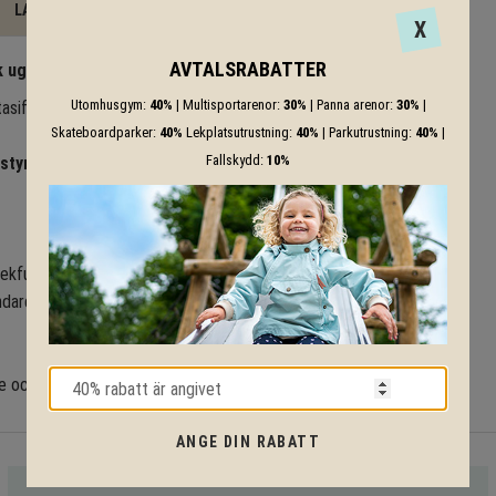
LADDA NER
X
AVTALSRABATTER
 uggla!
Utomhusgym:
40%
| Multisportarenor:
30%
| Panna arenor:
30%
|
sifull detalj som gör varje
Skateboardparker:
40%
Lekplatsutrustning:
40%
| Parkutrustning:
40%
|
Fallskydd:
10%
 styrka och koordination
, och
 lekfulla uggleformen av
15 och
dardlösning för nedgjutning i
se och glädje på lekplatsen! 🌈
ANGE DIN RABATT