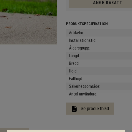
ANGE RABATT
Artikelnr
Installationstid
Åldersgrupp
Längd
Bredd
Höjd
Fallhöjd
Säkerhetsområde
Antal användare
description
Se produktblad