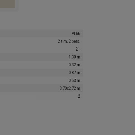
VL66
2 tim, 2 pers.
2+
1.30 m
0.32 m
0.87 m
0.53 m
3.70x2.72 m
2