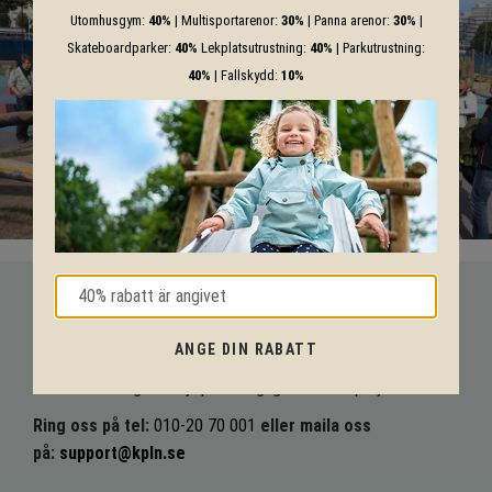
Utomhusgym:
40%
| Multisportarenor:
30%
| Panna arenor:
30%
|
Skateboardparker:
40%
Lekplatsutrustning:
40%
| Parkutrustning:
40%
| Fallskydd:
10%
VI HJÄLPER DIG HELA VÄGEN!
ANGE DIN RABATT
Med vår mångåriga kunskap från produkter till säkerhet och
tekniska lösningar så hjälper vi dig igenom hela projektet.
Ring oss på tel:
010-20 70 001
eller maila oss
på:
support@kpln.se