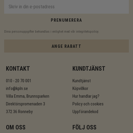
PRENUMERERA
Dina personuppgifter behandlas i enlighet med vår
integritetspolicy
.
ANGE RABATT
KONTAKT
KUNDTJÄNST
010 - 20 70 001
Kundtjänst
info@kpln.se
Köpvillkor
Villa Emma, Brunnsparken
Hur handlar jag?
Direktörspromenaden 3
Policy och cookies
372 36 Ronneby
Uppförandekod
OM OSS
FÖLJ OSS