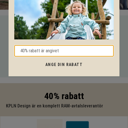
VI HJÄLPER DIG HELA VÄGEN!
Med vår mångåriga kunskap från produkter till säkerhet och
tekniska lösningar så hjälper vi dig igenom hela projektet.
Ring oss på tel:
010-20 70 001
eller maila oss
ANGE DIN RABATT
på:
support@kpln.se
40% rabatt
KPLN Design är en komplett RAM-avtalsleverantör