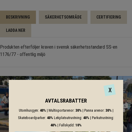
BESKRIVNING
SÄKERHETSOMRÅDE
CERTIFIERING
LADDA NER
Produkten efterföljer kraven i svensk säkerhetsstandard SS-en
1176/77 - offentlig miljö
X
AVTALSRABATTER
Utomhusgym:
40%
| Multisportarenor:
30%
| Panna arenor:
30%
|
Skateboardparker:
40%
Lekplatsutrustning:
40%
| Parkutrustning:
40%
| Fallskydd:
10%