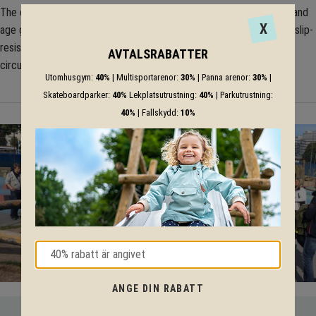
The circulus4 provides lots of playing enjoyment for all occasions and
X
age groups. Constructed entirely of durable stainless steel, with a slip-
resistant surface of rubber granulate and four flower-seats, the
AVTALSRABATTER
circulus4 roundabout is in a class of its own.
Utomhusgym:
40%
| Multisportarenor:
30%
| Panna arenor:
30%
|
Skateboardparker:
40%
Lekplatsutrustning:
40%
| Parkutrustning:
40%
| Fallskydd:
10%
ANGE DIN RABATT