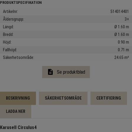
Artikelnr
514014401
Åldersgrupp
3+
Längd
Ø 1.60 m
Bredd
Ø 1.60 m
Höjd
0.90 m
Fallhöjd
0.71 m
Säkerhetsområde
24.65 m²
description
Se produktblad
BESKRIVNING
SÄKERHETSOMRÅDE
CERTIFIERING
LADDA NER
Karusell Circulus4