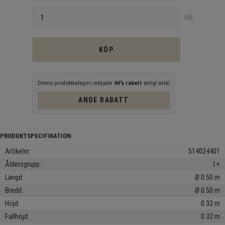
Antal
st
KÖP
Denna produktkategori erbjuder
40% rabatt
enligt avtal
ANGE RABATT
Artikelnr
514024401
Åldersgrupp
1+
Längd
Ø 0.50 m
Bredd
Ø 0.50 m
Höjd
0.32 m
Fallhöjd
0.32 m