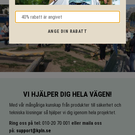
ANGE DIN RABATT
VI HJÄLPER DIG HELA VÄGEN!
Med vår mångåriga kunskap från produkter till säkerhet och
tekniska lösningar så hjälper vi dig igenom hela projektet.
Ring oss på tel:
010-20 70 001
eller maila oss
på:
support@kpln.se