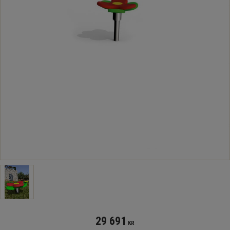
29 691
KR