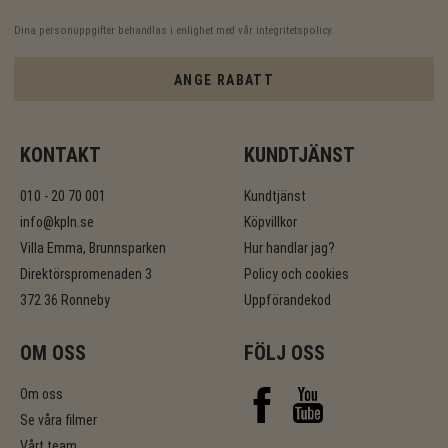
Dina personuppgifter behandlas i enlighet med vår
integritetspolicy
.
ANGE RABATT
KONTAKT
KUNDTJÄNST
010 - 20 70 001
Kundtjänst
info@kpln.se
Köpvillkor
Villa Emma, Brunnsparken
Hur handlar jag?
Direktörspromenaden 3
Policy och cookies
372 36 Ronneby
Uppförandekod
OM OSS
FÖLJ OSS
Om oss
Se våra filmer
Vårt team