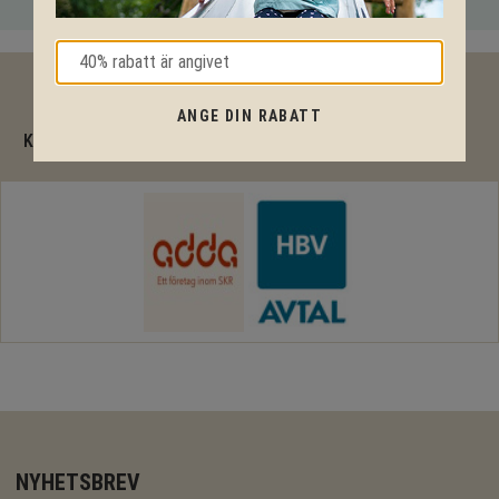
40% rabatt
ANGE DIN RABATT
KPLN Design är en komplett RAM-avtalsleverantör
NYHETSBREV