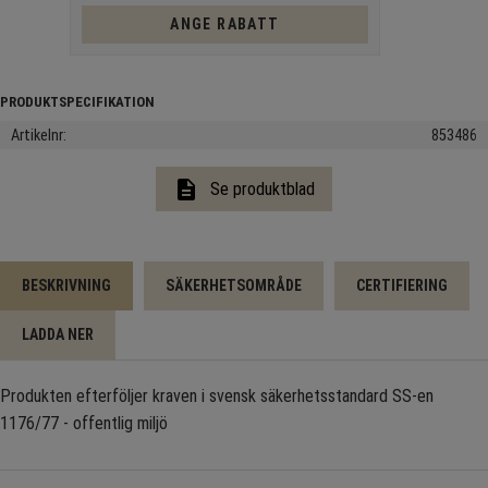
ANGE RABATT
Artikelnr
853486
description
Se produktblad
BESKRIVNING
SÄKERHETSOMRÅDE
CERTIFIERING
LADDA NER
Produkten efterföljer kraven i svensk säkerhetsstandard SS-en
1176/77 - offentlig miljö