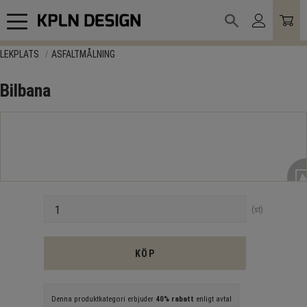
Meny
LEKPLATS
ASFALTMÅLNING
Bilbana
Antal
st
KÖP
Denna produktkategori erbjuder
40% rabatt
enligt avtal