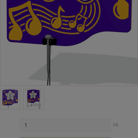
Antal
st