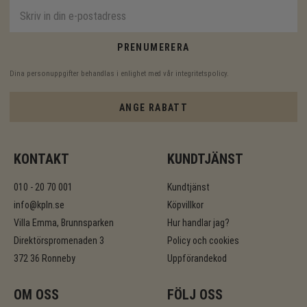
PRENUMERERA
Dina personuppgifter behandlas i enlighet med vår
integritetspolicy
.
ANGE RABATT
KONTAKT
KUNDTJÄNST
010 - 20 70 001
Kundtjänst
info@kpln.se
Köpvillkor
Villa Emma, Brunnsparken
Hur handlar jag?
Direktörspromenaden 3
Policy och cookies
372 36 Ronneby
Uppförandekod
OM OSS
FÖLJ OSS