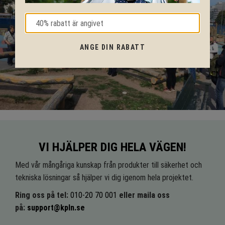
ANGE DIN RABATT
VI HJÄLPER DIG HELA VÄGEN!
Med vår mångåriga kunskap från produkter till säkerhet och
tekniska lösningar så hjälper vi dig igenom hela projektet.
Ring oss på tel:
010-20 70 001
eller maila oss
på:
support@kpln.se