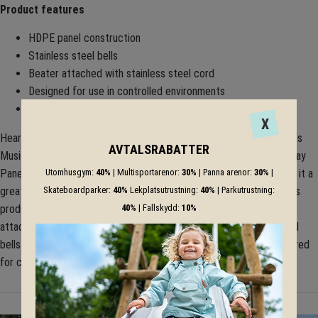
Product features
HDPE panel construction
Stainless steel bells
Beater attached with stainless steel cord
Designed for use in controlled environments
Posts also available
X
Hear the bells! With three different bell sizes, you can ring the Bells
AVTALSRABATTER
Musical Play Panel in an arrangement of rings. The Bells Musical Play
Panel creates a unique sound within the music panel line up making it a
Utomhusgym:
40%
| Multisportarenor:
30%
| Panna arenor:
30%
|
great addition to the ensemble. Constructed from HDPE panel, this
Skateboardparker:
40%
Lekplatsutrustning:
40%
| Parkutrustning:
product includes three stainless steel bells with a beater that is
40%
| Fallskydd:
10%
attached using stainless steel cord. The high quality stainless steel
bells used are played with a tethered beater and are best considered
for controlled environments.