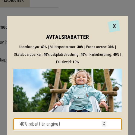
LADDA NER
X
med stolpskor av stål. En
AVTALSRABATTER
 av Herkulesrep (ø 16 mm, 6
Utomhusgym:
40%
| Multisportarenor:
30%
| Panna arenor:
30%
|
Skateboardparker:
40%
Lekplatsutrustning:
40%
| Parkutrustning:
40%
|
skapet.
Fallskydd:
10%