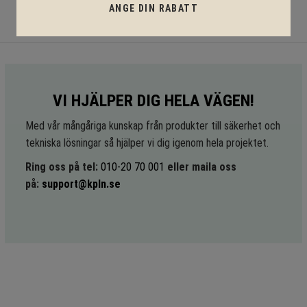
ANGE DIN RABATT
VI HJÄLPER DIG HELA VÄGEN!
Med vår mångåriga kunskap från produkter till säkerhet och
tekniska lösningar så hjälper vi dig igenom hela projektet.
Ring oss på tel:
010-20 70 001
eller maila oss
på:
support@kpln.se