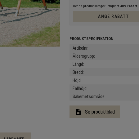
Denna produktkategori erbjuder
40% rabatt
e
ANGE RABATT
Artikelnr
Åldersgrupp
Längd
Bredd
Höjd
Fallhöjd
Säkerhetsområde
description
Se produktblad