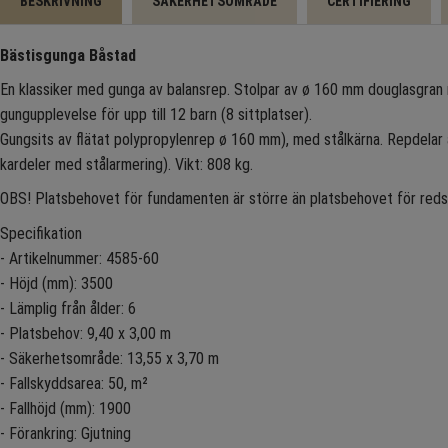
BESKRIVNING
SÄKERHETSOMRÅDE
CERTIFIERING
Bästisgunga Båstad
En klassiker med gunga av balansrep. Stolpar av ø 160 mm douglasgran 
gungupplevelse för upp till 12 barn (8 sittplatser).
Gungsits av flätat polypropylenrep ø 160 mm), med stålkärna. Repdelar
kardeler med stålarmering). Vikt: 808 kg.
OBS! Platsbehovet för fundamenten är större än platsbehovet för red
Specifikation
- Artikelnummer: 4585-60
- Höjd (mm): 3500
- Lämplig från ålder: 6
- Platsbehov: 9,40 x 3,00 m
- Säkerhetsområde: 13,55 x 3,70 m
- Fallskyddsarea: 50, m²
- Fallhöjd (mm): 1900
- Förankring: Gjutning