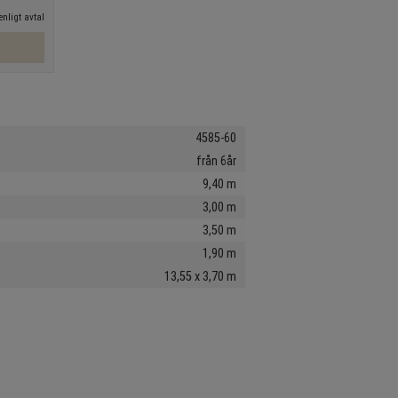
nligt avtal
4585-60
från 6år
9,40 m
3,00 m
3,50 m
1,90 m
13,55 x 3,70 m