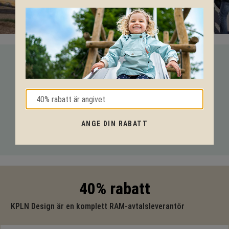
VI HJÄLPER DIG HELA VÄGEN!
Med vår mångåriga kunskap från produkter till säkerhet och
tekniska lösningar så hjälper vi dig igenom hela projektet.
Ring oss på tel:
010-20 70 001
eller maila oss
ANGE DIN RABATT
på:
support@kpln.se
40% rabatt
KPLN Design är en komplett RAM-avtalsleverantör