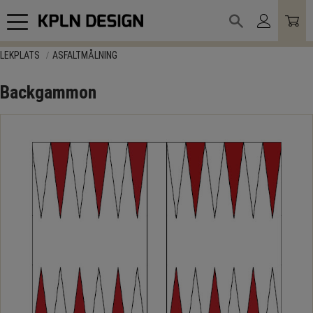
Meny
LEKPLATS
ASFALTMÅLNING
Backgammon