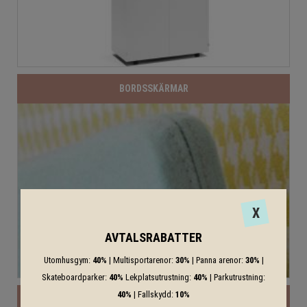
BORDSSKÄRMAR
X
AVTALSRABATTER
Utomhusgym:
40%
| Multisportarenor:
30%
| Panna arenor:
30%
|
Skateboardparker:
40%
Lekplatsutrustning:
40%
| Parkutrustning:
40%
| Fallskydd:
10%
FÖRVARING