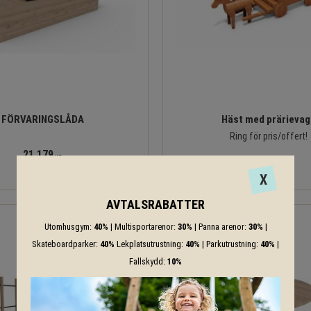
FÖRVARINGSLÅDA
Häst med prärievag
Ring för pris/offert!
21 179
KR
X
AVTALSRABATTER
Utomhusgym:
40%
| Multisportarenor:
30%
| Panna arenor:
30%
|
Skateboardparker:
40%
Lekplatsutrustning:
40%
| Parkutrustning:
40%
|
Fallskydd:
10%