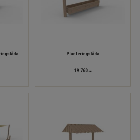
ringslåda
Planteringslåda
19 760
KR