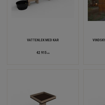
VATTENLEK MED KAR
VINDSKY
42 915
KR