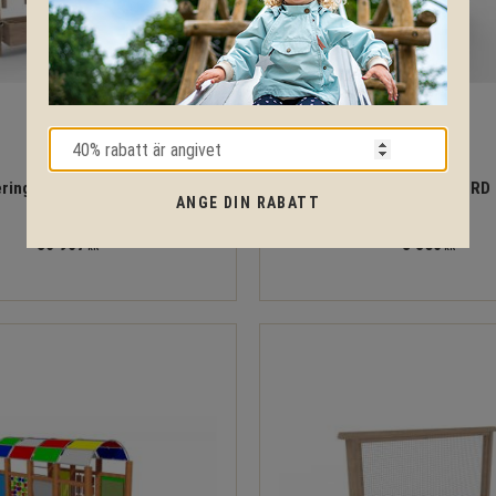
eringsbänk med klockspel
RUNT SANDBORD
ANGE DIN RABATT
30 907
8 360
KR
KR