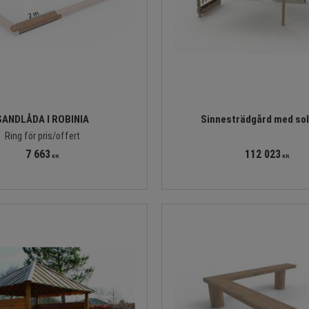
SANDLÅDA I ROBINIA
Sinnesträdgård med sol
Ring för pris/offert
7 663
112 023
KR
KR